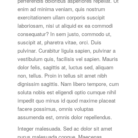
perferendis doloribus asperiores repellat. Ut
enim ad minima veniam, quis nostrum
exercitationem ullam corporis suscipit
laboriosam, nisi ut aliquid ex ea commodi
consequatur? In sem justo, commodo ut,
suscipit at, pharetra vitae, orci. Duis
pulvinar. Curabitur ligula sapien, pulvinar a
vestibulum quis, facilisis vel sapien. Mauris
dolor felis, sagittis at, luctus sed, aliquam
non, tellus. Proin in tellus sit amet nibh
dignissim sagittis. Nam libero tempore, cum
soluta nobis est eligendi optio cumque nihil
impedit quo minus id quod maxime placeat
facere possimus, omnis voluptas
assumenda est, omnis dolor repellendus.
Integer malesuada. Sed ac dolor sit amet
purus malesuada congue. Maecenas